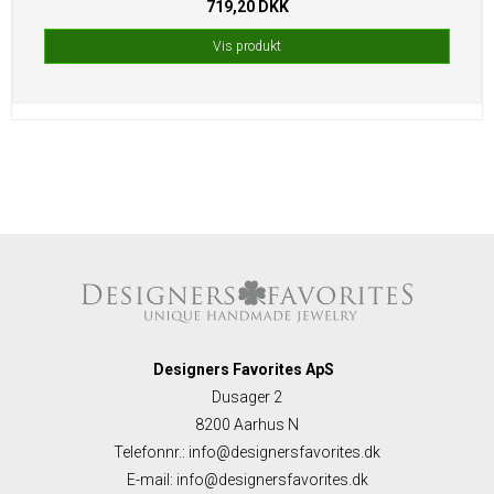
719,20 DKK
Vis produkt
Designers Favorites ApS
Dusager 2
8200 Aarhus N
Telefonnr.
:
info@designersfavorites.dk
E-mail
:
info@designersfavorites.dk