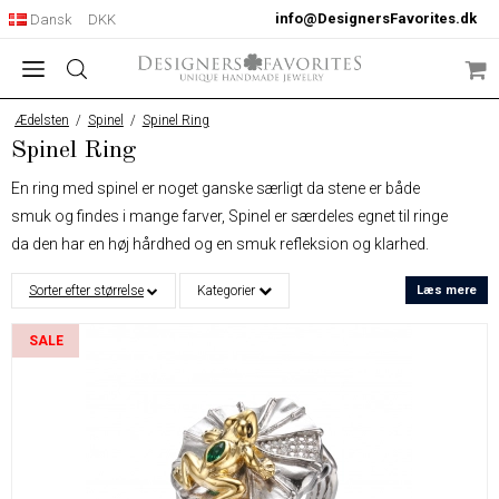
info@DesignersFavorites.dk
Dansk
DKK
Ædelsten
/
Spinel
/
Spinel Ring
Spinel Ring
En ring med spinel er noget ganske særligt da stene er både
smuk og findes i mange farver, Spinel er særdeles egnet til ringe
da den har en høj hårdhed og en smuk refleksion og klarhed.
Vores ringe med spinel er lavet i 925 sterlingsølv og Designet af
Sorter efter størrelse
Kategorier
Læs mere
Designers Favorites.
SALE