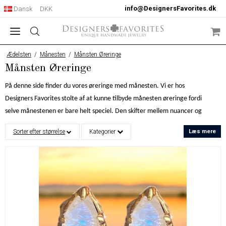
info@DesignersFavorites.dk
Dansk
DKK
Ædelsten
/
Månesten
/
Månsten Øreringe
Månsten Øreringe
På denne side finder du vores øreringe med månesten. Vi er hos
Designers Favorites stolte af at kunne tilbyde månesten øreringe fordi
selve månestenen er bare helt speciel. Den skifter mellem nuancer og
looks alt efter i hvilket lys den er i. Derfor er månesten i øreringe helt
Sorter efter størrelse
Kategorier
Læs mere
vild flotte - fordi uanset om vi sidder på arbejde, går rundt eller er til en
fest så bevæger vi hovedet næsten hele tiden, hvilket får månesten
øreringene til at skifte nuance hele tiden afhængigt af lyset. Navnet
månesten skyldes det hvide og blålige skær som opstår i månestenens
lamelstruktur. Ædelstenen forekommer oftest i lyse toner og vi vil
derfor også kunne tilbyde lyse månestens øreringe.