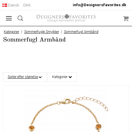
info@DesignersFavorites.dk
Dansk
DKK
Kategorier
/
Sommerfugle Smykker
/
Sommerfugl Armbånd
Sommerfugl Armbånd
Sorter efter størrelse
Kategorier