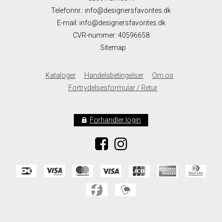
Telefonnr.
:
info@designersfavorites.dk
E-mail
:
info@designersfavorites.dk
CVR-nummer
:
40596658
Sitemap
Kataloger
Handelsbetingelser
Om os
Fortrydelsesformular / Retur
Forhandler login