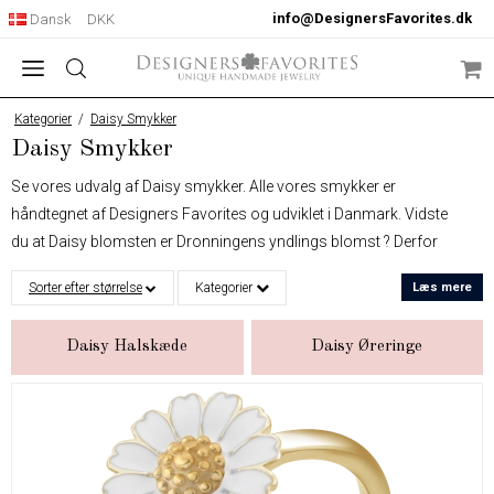
info@DesignersFavorites.dk
Dansk
DKK
Kategorier
/
Daisy Smykker
Daisy Smykker
Se vores udvalg af Daisy smykker. Alle vores smykker er
håndtegnet af Designers Favorites og udviklet i Danmark. Vidste
du at Daisy blomsten er Dronningens yndlings blomst ? Derfor
har vi selvfølgelig vores fortolkning af blomsten. Du finder Daisy
Sorter efter størrelse
Kategorier
Læs mere
smykker med mange forskellige sten og belægninger. Vi har
både Daisy smykker i guldbelagt og sølvfarvet samt forskellige
Daisy Halskæde
Daisy Øreringe
sten.