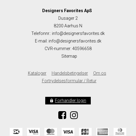
Designers Favorites ApS
Dusager 2
8200 Aarhus N
Telefonnr.
:
info@designersfavorites.dk
E-mail
:
info@designersfavorites.dk
CVR-nummer
:
40596658
Sitemap
Kataloger
Handelsbetingelser
Om os
Fortrydelsesformular / Retur
Forhandler login