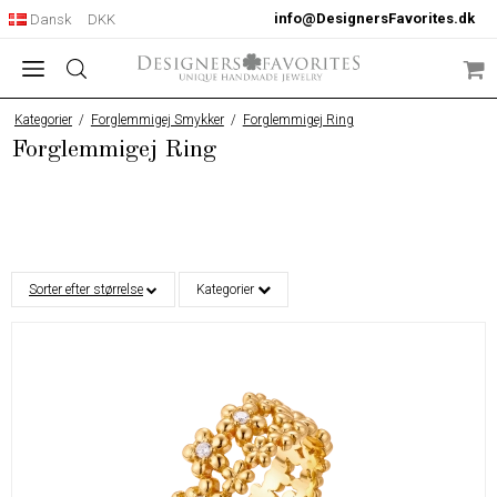
info@DesignersFavorites.dk
Dansk
DKK
Kategorier
/
Forglemmigej Smykker
/
Forglemmigej Ring
Forglemmigej Ring
Sorter efter størrelse
Kategorier