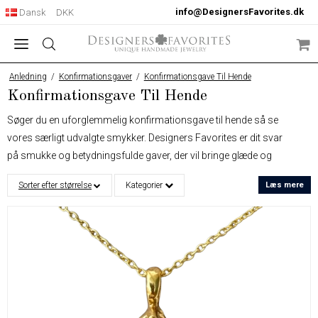
info@DesignersFavorites.dk
Dansk
DKK
Anledning
/
Konfirmationsgaver
/
Konfirmationsgave Til Hende
Konfirmationsgave Til Hende
Søger du en uforglemmelig konfirmationsgave til hende så se
vores særligt udvalgte smykker. Designers Favorites er dit svar
på smukke og betydningsfulde gaver, der vil bringe glæde og
mindeværdige øjeblikke til konfirmanden. Vores danske
Sorter efter størrelse
Kategorier
Læs mere
smykkebrand specialiserer sig i unikke smykker, der bærer præg
af dansk designarv og elegance.