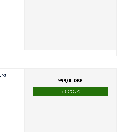
yret
999,00 DKK
Vis produkt