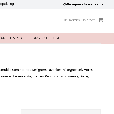
dpakning
info@DesignersFavorites.dk
Din indkøbskurv er tom
ANLEDNING
SMYKKE UDSALG
mukke sten her hos Designers Favorites. Vi tegner selv vores
 variere i farven grøn, men en Peridot vil altid være grøn og