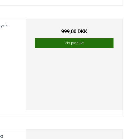
yret
999,00 DKK
Vis produkt
kt