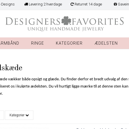
 Designs
Levering 2 hverdage
Returret 14 dage
Gavein
ARMBÅND
RINGE
KATEGORIER
ÆDELSTEN
lskæde
æde vækker både opsigt og glæde. Du finder derfor et bredt udvalg af den s
seret os i kulørte ædelsten. Du vil hurtigt ligge mærke til at denne sten kan
r.
Kategorier