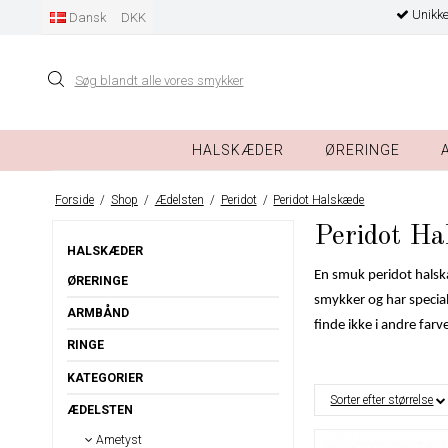
Unikke
Dansk
DKK
HALSKÆDER
ØRERINGE
Forside
/
Shop
/
Ædelsten
/
Peridot
/
Peridot Halskæde
Peridot Ha
HALSKÆDER
En smuk peridot halsk
ØRERINGE
smykker og har speciali
ARMBÅND
finde ikke i andre farve
RINGE
KATEGORIER
Sorter efter størrelse
ÆDELSTEN
Ametyst