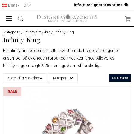
info@DesignersFavorites.dk
Dansk
DKK
Kategorier
/
Infinity Smykker
/
Infinity Ring
Infinity Ring
En Infinity ring er den helt rette gave til en du holder af. Ringen er
et symbol på evigheden forbundet med kærlighed. Alle vores
Infinity ringe er i ægte 925 sterlingsølv med forskellige
belægninger og sten. Alle vores produkter bliver leveret i en flot
Sorter efter størrelse
Kategorier
Læs mere
smykkeæske og vi tilbyder også gaveindpakning.
SALE