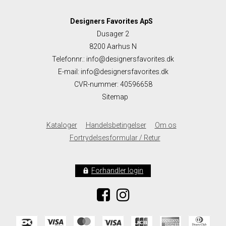
Designers Favorites ApS
Dusager 2
8200 Aarhus N
Telefonnr.
:
info@designersfavorites.dk
E-mail
:
info@designersfavorites.dk
CVR-nummer
:
40596658
Sitemap
Kataloger
Handelsbetingelser
Om os
Fortrydelsesformular / Retur
Forhandler login