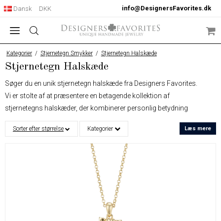
info@DesignersFavorites.dk
Dansk
DKK
Kategorier
/
Stjernetegn Smykker
/
Stjernetegn Halskæde
Stjernetegn Halskæde
Søger du en unik stjernetegn halskæde fra Designers Favorites.
Vi er stolte af at præsentere en betagende kollektion af
stjernetegns halskæder, der kombinerer personlig betydning
med dansk designæstetik. Disse Stjernetegn halskæder er skabt
Sorter efter størrelse
Kategorier
Læs mere
til at fejre vores unikke astrologiske identitet og tilføje et strejf af
stil til vores daglige look.
Hver stjernetegns halskæde er nøje designet med henblik på at
fange essensen af hvert stjernetegn og dets karakteristika.
Designers Favorits team af talentfulde designere og
håndværkere har arbejdet med omhu og præcision for at skabe
smykker af højeste kvalitet, der hylder vores personlighed og