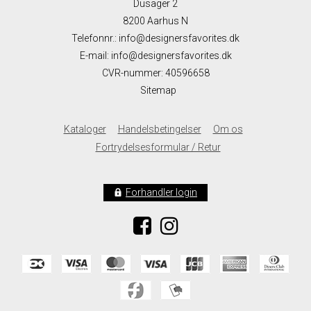
Dusager 2
8200 Aarhus N
Telefonnr.
:
info@designersfavorites.dk
E-mail
:
info@designersfavorites.dk
CVR-nummer
:
40596658
Sitemap
Kataloger
Handelsbetingelser
Om os
Fortrydelsesformular / Retur
Forhandler login