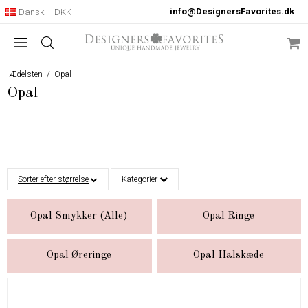
info@DesignersFavorites.dk
Dansk
DKK
Ædelsten
/
Opal
Opal
Sorter efter størrelse
Kategorier
Opal Smykker (Alle)
Opal Ringe
Opal Øreringe
Opal Halskæde