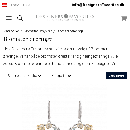
info@DesignersFavorites.dk
Dansk
DKK
Kategorier
/
Blomster Smykker
/
Blomster øreringe
Blomster øreringe
Hos Designers Favorites har vi et stort udvalg af Blomster
øreringe. Vi har både blomster ørestikker og hængeøreringe. Alle
vores Blomster øreringe er håndtegnede og dansk designet. Vi
designer alle smykker i sølv, med forskellige belægninger, guld,
Sorter efter størrelse
Kategorier
Læs mere
lys rhodium, mørk rodium så alle smykker får et helt unikt
udseende. Vores Blomster øreringe er en meget populær
kategori, og har altid vagt stor interesse blandt vores kunder.
Hver gang vi hos Designers Favorites skaber et produkt har det
altid været utroligt vigtigt for os det er unikt og vækker glæde hos
dem som skal bære vores designs.