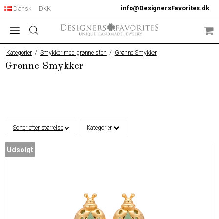
info@DesignersFavorites.dk
Dansk
DKK
Kategorier
/
Smykker med grønne sten
/
Grønne Smykker
Grønne Smykker
Sorter efter størrelse
Kategorier
Udsolgt