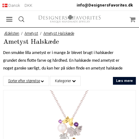
info@DesignersFavorites.dk
Dansk
DKK
Ædelsten
/
Ametyst
/
Ametyst Halskæde
Ametyst Halskæde
Den smukke lilla ametyst er i mange år blevet brugt i halskæder
grundet dens flotte farve og hårdhed. En halskæde med ametyst er
noget ganske særligt, du kan her på siden finde en ametyst halskæde
med smukke lyse ametyster og til de helt dybe sort / lilla hanskæder
Sorter efter størrelse
Kategorier
Læs mere
med ametyster. De ametyst sten vi benytter i vores kollektioner er nøje
udvalgt og vi er meget stolte af at den ægte vare i vores smykker.