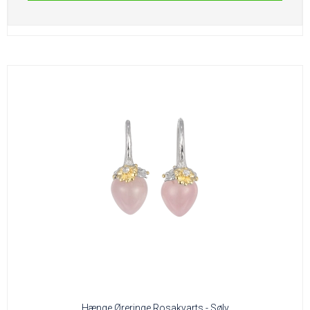
Hænge Øreringe Rosakvarts - Sølv