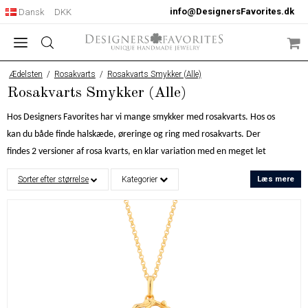
info@DesignersFavorites.dk
Dansk
DKK
Ædelsten
/
Rosakvarts
/
Rosakvarts Smykker (Alle)
Rosakvarts Smykker (Alle)
Hos Designers Favorites har vi mange smykker med rosakvarts. Hos os
kan du både finde halskæde, øreringe og ring med rosakvarts. Der
findes 2 versioner af rosa kvarts, en klar variation med en meget let
rosa farve og en mere røget version som har en stærkere rosa farve
Sorter efter størrelse
Kategorier
Læs mere
med validerede linjer og nuancer. Smykker med rosakvarts er meget
efterspurgt pga. at den skønne farve går godt sammen med både sølv-
og guldfarve. Vi designer alle vores smykker selv hos Designers
Favorites og sætter en ære i at tilbyde moderne og unikke smykker.